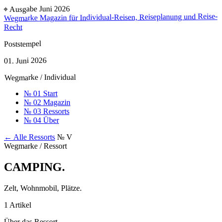
⌖ Ausgabe Juni 2026
Magazin für Individual-Reisen, Reiseplanung und Reise-
Wegmarke
Recht
Poststempel
01. Juni 2026
Wegmarke / Individual
№ 01
Start
№ 02
Magazin
№ 03
Ressorts
№ 04
Über
← Alle Ressorts
№ V
Wegmarke / Ressort
CAMPING
.
Zelt, Wohnmobil, Plätze.
1 Artikel
Über das Ressort