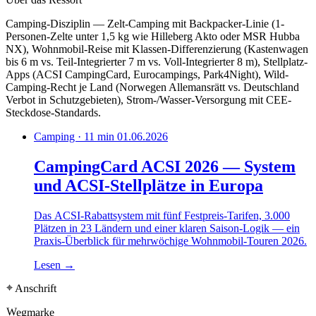
Camping-Disziplin — Zelt-Camping mit Backpacker-Linie (1-
Personen-Zelte unter 1,5 kg wie Hilleberg Akto oder MSR Hubba
NX), Wohnmobil-Reise mit Klassen-Differenzierung (Kastenwagen
bis 6 m vs. Teil-Integrierter 7 m vs. Voll-Integrierter 8 m), Stellplatz-
Apps (ACSI CampingCard, Eurocampings, Park4Night), Wild-
Camping-Recht je Land (Norwegen Allemansrätt vs. Deutschland
Verbot in Schutzgebieten), Strom-/Wasser-Versorgung mit CEE-
Steckdose-Standards.
Camping · 11 min
01.06.2026
CampingCard ACSI 2026 — System
und ACSI-Stellplätze in Europa
Das ACSI-Rabattsystem mit fünf Festpreis-Tarifen, 3.000
Plätzen in 23 Ländern und einer klaren Saison-Logik — ein
Praxis-Überblick für mehrwöchige Wohnmobil-Touren 2026.
Lesen
→
⌖ Anschrift
Wegmarke