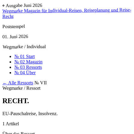
⌖ Ausgabe Juni 2026
Magazin für Individual-Reisen, Reiseplanung und Reise-
Wegmarke
Recht
Poststempel
01. Juni 2026
Wegmarke / Individual
№ 01
Start
№ 02
Magazin
№ 03
Ressorts
№ 04
Über
← Alle Ressorts
№ VII
Wegmarke / Ressort
RECHT
.
EU-Pauschalreise, Insolvenz.
1 Artikel
Über das Ressort