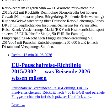
Reise-Recht im engeren Sinn — EU-Pauschalreise-Richtlinie
2015/2302 mit Rücktritts-Recht ohne Stornogebühr bei höherer
Gewalt (Naturkatastrophen, Bürgerkrieg, Pandemie-Reisewarnung),
Kunden-Geld-Absicherung über Deutsche Reise-Sicherungs-Fonds
DRSF mit verpflichtender Insolvenz-Sicherung für Veranstalter,
Reise-Krank-Versicherungs-Markt (RKV mit Krankenrücktransport
ab etwa 25 EUR/Jahr für Single, 50 EUR für Familie),
Flugverspätungs-Recht nach Fluggastrechte-Verordnung VO
261/2004 mit Pauschal-Entschädigungen 250-600 EUR je nach
Distanz und Verspätungs-Stunden.
Recht · 13 min
01.06.2026
EU-Pauschalreise-Richtlinie
2015/2302 — was Reisende 2026
wissen müssen
Pauschalreise, verbundene Reise-Leistung, DRSF-
Insolvenzsicherung, Rücktritt nach § 651h BGB und parallele
Fluggastrechte: ein juristisch präziser Überblick zur
Rechtslage 2026.
Lesen
→