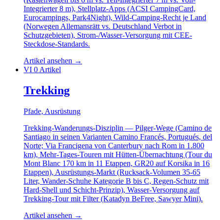
Integrierter 8 m), Stellplatz-Apps (ACSI CampingCard,
Eurocampings, Park4Night), Wild-Camping-Recht je Land
(Norwegen Allemansrätt vs. Deutschland Verbot in
Schutzgebieten), Strom-/Wasser-Versorgung mit CEE-
Steckdose-Standards.
Artikel ansehen
→
VI
0 Artikel
Trekking
Pfade, Ausrüstung
Trekking-Wanderungs-Disziplin — Pilger-Wege (Camino de
Santiago in seinen Varianten Camino Francés, Portugués, del
Norte; Via Francigena von Canterbury nach Rom in 1.800
km), Mehr-Tages-Touren mit Hütten-Übernachtung (Tour du
Mont Blanc 170 km in 11 Etappen, GR20 auf Korsika in 16
Etappen), Ausrüstungs-Markt (Rucksack-Volumen 35-65
Liter, Wander-Schuhe Kategorie B bis C, Regen-Schutz mit
Hard-Shell und Schicht-Prinzip), Wasser-Versorgung auf
Trekking-Tour mit Filter (Katadyn BeFree, Sawyer Mini).
Artikel ansehen
→