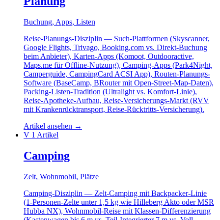
Planung
Buchung, Apps, Listen
Reise-Planungs-Disziplin — Such-Plattformen (Skyscanner,
Google Flights, Trivago, Booking.com vs. Direkt-Buchung
beim Anbieter), Karten-Apps (Komoot, Outdooractive,
Maps.me für Offline-Nutzung), Camping-Apps (Park4Night,
Camperguide, CampingCard ACSI App), Routen-Planungs-
Software (BaseCamp, BRouter mit Open-Street-Map-Daten),
Packing-Listen-Tradition (Ultralight vs. Komfort-Linie),
Reise-Apotheke-Aufbau, Reise-Versicherungs-Markt (RVV
mit Krankenrücktransport, Reise-Rücktritts-Versicherung).
Artikel ansehen
→
V
1 Artikel
Camping
Zelt, Wohnmobil, Plätze
Camping-Disziplin — Zelt-Camping mit Backpacker-Linie
(1-Personen-Zelte unter 1,5 kg wie Hilleberg Akto oder MSR
Hubba NX), Wohnmobil-Reise mit Klassen-Differenzierung
(Kastenwagen bis 6 m vs. Teil-Integrierter 7 m vs. Voll-