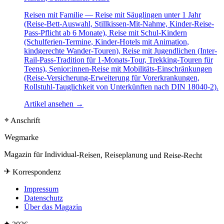
Reisen mit Familie — Reise mit Säuglingen unter 1 Jahr
(Reise-Bett-Auswahl, Stillkissen-Mit-Nahme, Kinder-Reise-
Pass-Pflicht ab 6 Monate), Reise mit Schul-Kindern
(Schulferien-Termine, Kinder-Hotels mit Animation,
kindgerechte Wander-Touren), Reise mit Jugendlichen (Inter-
Rail-Pass-Tradition für 1-Monats-Tour, Trekking-Touren für
Teens), Senior:innen-Reise mit Mobilitäts-Einschränkungen
(Reise-Versicherung-Erweiterung für Vorerkrankungen,
Rollstuhl-Tauglichkeit von Unterkünften nach DIN 18040-2).
Artikel ansehen
→
⌖ Anschrift
Wegmarke
Magazin für Individual-Reisen, Reiseplanung und Reise-Recht
✈ Korrespondenz
Impressum
Datenschutz
Über das Magazin