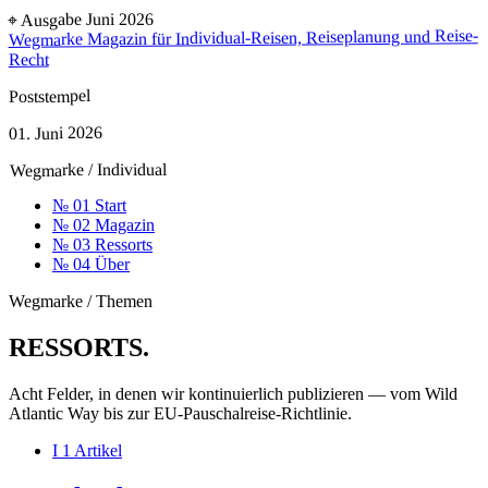
⌖ Ausgabe Juni 2026
Magazin für Individual-Reisen, Reiseplanung und Reise-
Wegmarke
Recht
Poststempel
01. Juni 2026
Wegmarke / Individual
№ 01
Start
№ 02
Magazin
№ 03
Ressorts
№ 04
Über
Wegmarke / Themen
RESSORTS
.
Acht Felder, in denen wir kontinuierlich publizieren — vom Wild
Atlantic Way bis zur EU-Pauschalreise-Richtlinie.
I
1 Artikel