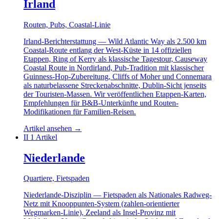
Irland
Routen, Pubs, Coastal-Linie
Irland-Berichterstattung — Wild Atlantic Way als 2.500 km
Coastal-Route entlang der West-Küste in 14 offiziellen
Etappen, Ring of Kerry als klassische Tagestour, Causeway
Coastal Route in Nordirland, Pub-Tradition mit klassischer
Guinness-Hop-Zubereitung, Cliffs of Moher und Connemara
als naturbelassene Streckenabschnitte, Dublin-Sicht jenseits
der Touristen-Massen. Wir veröffentlichen Etappen-Karten,
Empfehlungen für B&B-Unterkünfte und Routen-
Modifikationen für Familien-Reisen.
Artikel ansehen
→
II
1 Artikel
Niederlande
Quartiere, Fietspaden
Niederlande-Disziplin — Fietspaden als Nationales Radweg-
Netz mit Knooppunten-System (zahlen-orientierter
Wegmarken-Linie), Zeeland als Insel-Provinz mit