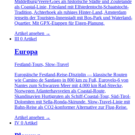
Middelburg/Veere/Goes als historische Städte und Zoutelande
als Coastal-Linie, Friesland mit Elfstedentocht-Schaatstocht-
Tradition, Achterhoek als ruhiges Hinter-Land, Amsterdam
jenseits der Touristen-Innenstadt mit Bos-Park und Waterland-
Quartier. Mit GPX-Etappen für Eigen-Planung.
Artikel ansehen
→
III
0 Artikel
Europa
Festland-Tours, Slow-Travel
Europäische Festland-Reise-Disziplin — klassische Routen
wie Camino de Santiago in 800 km zu Fuß, Eurovelo-6 von
Nantes zum Schwarzen Meer mit 4.000 km Rad-Strecke,
Norwegen Atlanterhavsveien als Coastal-Route,
Skandinavien Hurtigruten als Schiff-Coastal-Tour, Süd-Tirol-
Dolomiten mit Sella-Ronda-Skirunde. Slow-Travel-Linie mit
Bahn-Reise als CO2-konformer Alternative zur Flug-Reise.
Artikel ansehen
→
IV
0 Artikel