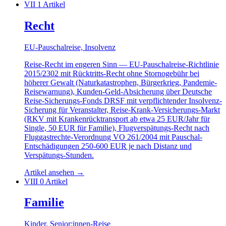
VII
1 Artikel
Recht
EU-Pauschalreise, Insolvenz
Reise-Recht im engeren Sinn — EU-Pauschalreise-Richtlinie
2015/2302 mit Rücktritts-Recht ohne Stornogebühr bei
höherer Gewalt (Naturkatastrophen, Bürgerkrieg, Pandemie-
Reisewarnung), Kunden-Geld-Absicherung über Deutsche
Reise-Sicherungs-Fonds DRSF mit verpflichtender Insolvenz-
Sicherung für Veranstalter, Reise-Krank-Versicherungs-Markt
(RKV mit Krankenrücktransport ab etwa 25 EUR/Jahr für
Single, 50 EUR für Familie), Flugverspätungs-Recht nach
Fluggastrechte-Verordnung VO 261/2004 mit Pauschal-
Entschädigungen 250-600 EUR je nach Distanz und
Verspätungs-Stunden.
Artikel ansehen
→
VIII
0 Artikel
Familie
Kinder, Senior:innen-Reise